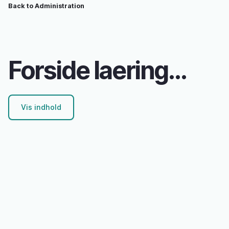
Brødkrumme
Gå
Back to Administration
til
hovedindhold
Forside laeringsportalenskive.dk
Vis indhold